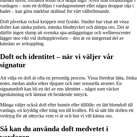
minska stress, förbättra sömn och skapa lugn. Även små förändringar i
vardagen – som ett doftljus i vardagsrummet eller några droppar olja i
badet – kan göra märkbar skillnad för vårt välbefinnande.
Doft påverkar också kroppen rent fysiskt. Studier har visat att vissa
dofter kan sänka pulsen, minska blodtrycket och dämpa oro. Det är
därför ingen slump att svenska spa-anläggningar och wellnesscenter
lägger stor vikt vid doftupplevelsen – den är en integrerad del av
känslan av avkoppling.
Doft och identitet – när vi väljer vår
signatur
Att välja en doft är ofta en personlig process. Vissa föredrar lätta, friska
noter, medan andra söker djupare och mer sensuella aromer. En
signaturdoft kan bli en del av ens identitet – något som väcker
igenkänning och lämnar ett bestående intryck.
Många väljer också doft efter humör eller tillfälle: en lätt blomdoft till
vardags, en kryddig eller träig ton till kvällen. På så sätt blir doften ett
verktyg för att uttrycka vem vi är och hur vi vill känna oss.
Så kan du använda doft medvetet i
vardagen