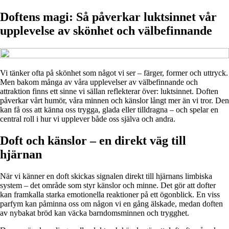
Doftens magi: Så påverkar luktsinnet vår
upplevelse av skönhet och välbefinnande
Vi tänker ofta på skönhet som något vi ser – färger, former och uttryck.
Men bakom många av våra upplevelser av välbefinnande och
attraktion finns ett sinne vi sällan reflekterar över: luktsinnet. Doften
påverkar vårt humör, våra minnen och känslor långt mer än vi tror. Den
kan få oss att känna oss trygga, glada eller tilldragna – och spelar en
central roll i hur vi upplever både oss själva och andra.
Doft och känslor – en direkt väg till
hjärnan
När vi känner en doft skickas signalen direkt till hjärnans limbiska
system – det område som styr känslor och minne. Det gör att dofter
kan framkalla starka emotionella reaktioner på ett ögonblick. En viss
parfym kan påminna oss om någon vi en gång älskade, medan doften
av nybakat bröd kan väcka barndomsminnen och trygghet.