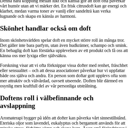
Denna nära koppling mellan lukt och känsla gör att doft ofta påverkar
vårt humör utan att vi märker det. En frisk citrusdoft kan ge energi och
klarhet, medan varma toner av vanilj eller sandelträ kan verka
lugnande och skapa en känsla av harmoni.
Skönhet handlar också om doft
Inom skönhetsvärlden spelar doft en mycket större roll än många tror.
Det gäller inte bara parfym, utan även hudkrämer, schampo och smink.
En behaglig doft kan förstärka upplevelsen av ett produkt och få oss att
känna oss mer lyxiga eller självsäkra.
Forskning visar att vi ofta förknippar vissa dofter med renhet, fräschhet
eller sensualitet – och att dessa associationer påverkar hur vi uppfattar
både oss själva och andra. En person som doftar gott upplevs ofta som
mer attraktiv och välvårdad, oavsett utseende. Doften blir därmed en
osynlig men kraftfull del av vår personliga utstrålning.
Doftens roll i välbefinnande och
avslappning
Aromaterapi bygger på idén att dofter kan påverka vårt sinnestillstånd.
Eteriska oljor som lavendel, eukalyptus och bergamott används för att