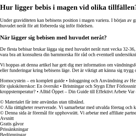
Hur ligger bebis i magen vid olika tillfällen
Under graviditeten kan bebisens position i magen variera. I början av gra
huvudet neråt för att förbereda sig inför födelsen.
När lägger sig bebisen med huvudet neråt?
De flesta bebisar brukar lägga sig med huvudet neråt runt vecka 32-36
vara bra att konsultera din barnmorska för råd och eventuell undersökn
Vi hoppas att denna artikel har gett dig mer information om vändningsfö
eller funderingar kring bebisens läge. Det är viktigt att känna sig trygg
Homocystein – en komplett guide
•
Inloggning och Användning av He
för sjuksköterskor: En översikt
•
Bristningar och Stygn Efter Förloss
kroppstemperatur?
•
Alltid Öppet – Din Guide till Effektivt Arbete Var
© Materialet får inte användas utan tillstånd.
© Alla rättigheter reserverade. Vi samarbetar med utvalda företag och k
© Denna sida är föremål för upphovsrätt. Vi arbetar med affiliate partner
Avsnitt
Gratis gåvor
Prissänkningar
Bedömningar