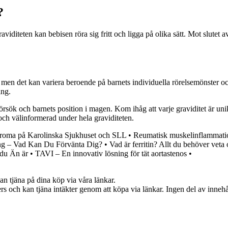
?
viditeten kan bebisen röra sig fritt och ligga på olika sätt. Mot slutet a
, men det kan variera beroende på barnets individuella rörelsemönster 
ing.
rsök och barnets position i magen. Kom ihåg att varje graviditet är uni
 och välinformerad under hela graviditeten.
roma på Karolinska Sjukhuset och SLL
•
Reumatisk muskelinflammati
ning – Vad Kan Du Förvänta Dig?
•
Vad är ferritin? Allt du behöver veta
 du Än är
•
TAVI – En innovativ lösning för tät aortastenos
•
an tjäna på dina köp via våra länkar.
s och kan tjäna intäkter genom att köpa via länkar. Ingen del av innehåll