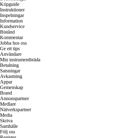
Köpguide
Instruktioner
Inspelningar
Information
Kundservice
Bistånd
Kommentar
Jobba hos oss
Ge ett tips
Användare
Min instrumentbräda
Betalning
Satsningar
Avkastning
Appar
Gemenskap
Brand
Annonspartner
Medlare
Nätverkspartner
Media
Skriva
Samhälle
Följ oss
Register