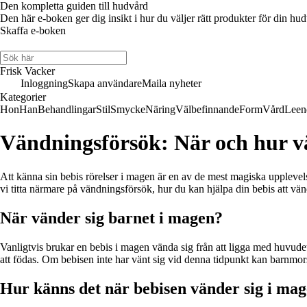
Den kompletta guiden till hudvård
Den här e-boken ger dig insikt i hur du väljer rätt produkter för din hud
Skaffa e-boken
Frisk Vacker
Inloggning
Skapa användare
Maila nyheter
Kategorier
Hon
Han
Behandlingar
Stil
Smycke
Näring
Välbefinnande
Form
Vård
Leen
Vändningsförsök: När och hur v
Att känna sin bebis rörelser i magen är en av de mest magiska upplevel
vi titta närmare på vändningsförsök, hur du kan hjälpa din bebis att vän
När vänder sig barnet i magen?
Vanligtvis brukar en bebis i magen vända sig från att ligga med huvudet 
att födas. Om bebisen inte har vänt sig vid denna tidpunkt kan barnmorsk
Hur känns det när bebisen vänder sig i ma