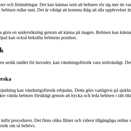
 och förändringar. Det kan kännas som att bebisen rör sig mer än vanligt
ebisen rullar runt. Det är viktigt att komma ihåg att alla upplevelser är 
ka göra en undersökning genom att känna på magen. Bebisen kan känna
aljud kan också bekräfta bebisens position.
ök
nen nedåt istället för huvudet, kan vändningsförsök vara nödvändigt. D
erska
bjudning kan vändningsförsök erbjudas. Detta görs vanligtvis på sjukhu
r vända bebisen försiktigt genom att trycka och leda bebisen i rätt rik
nför proceduren. Det finns olika filmer och videor tillgängliga online 
örsök om så behövs.