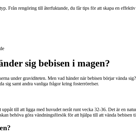
typ. Från rengöring till återfuktande, du får tips för att skapa en effekt
de
änder sig bebisen i magen?
serna under graviditeten. Men vad händer när bebisen börjar vända sig?
da sig samt andra vanliga frågor kring fosterrörelser.
uppåt till att ligga med huvudet neråt runt vecka 32-36. Det är en naturl
an behöva göra vändningsförsök för att hjälpa till att vända bebisen till
gen?