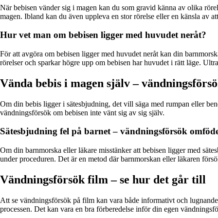
När bebisen vänder sig i magen kan du som gravid känna av olika rörelser
magen. Ibland kan du även uppleva en stor rörelse eller en känsla av att b
Hur vet man om bebisen ligger med huvudet neråt?
För att avgöra om bebisen ligger med huvudet neråt kan din barnmors
rörelser och sparkar högre upp om bebisen har huvudet i rätt läge. Ultr
Vända bebis i magen själv – vändningsförs
Om din bebis ligger i sätesbjudning, det vill säga med rumpan eller be
vändningsförsök om bebisen inte vänt sig av sig själv.
Sätesbjudning fel på barnet – vändningsförsök omföd
Om din barnmorska eller läkare misstänker att bebisen ligger med sätes
under proceduren. Det är en metod där barnmorskan eller läkaren försöke
Vändningsförsök film – se hur det går till
Att se vändningsförsök på film kan vara både informativt och lugnande i
processen. Det kan vara en bra förberedelse inför din egen vändningsf