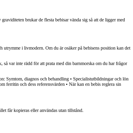
v graviditeten brukar de flesta bebisar vända sig så att de ligger med
och utrymme i livmodern. Om du är osäker på bebisens position kan det
k, så var inte rädd för att prata med din barnmorska om du har frågor
on: Symtom, diagnos och behandling
•
Specialistutbildningar och lön
 om ferritin och dess referensvärden
•
När kan en bebis reglera sin
et får kopieras eller användas utan tillstånd.