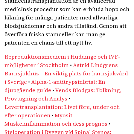
Stamcellstransplantation är en avancerad
medicinsk procedur som kan erbjuda hopp och
läkning för många patienter med allvarliga
blodsjukdomar och andra tillstånd. Genom att
överföra friska stamceller kan man ge
patienten en chans till ett nytt liv.
Reproduktionsmedicin i Huddinge och IVF-
möjligheter i Stockholm
•
Astrid Lindgrens
Barnsjukhus – En viktig plats för barnsjukvård
i Sverige
•
Alpha-1-antitrypsinbrist: En
djupgående guide
•
Venös Blodgas: Tolkning,
Provtagning och Analys
•
Levertransplantation: Livet före, under och
efter operationen
•
Myosit –
Muskelinflammation och dess prognos
•
Steloperation i Ryggen vid Spinal Stenos: