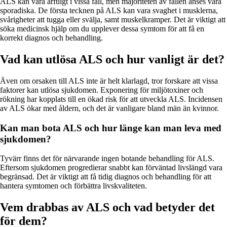
ALS kan vara ärftligt i vissa fall, men majoriteten av fallen anses vara
sporadiska. De första tecknen på ALS kan vara svaghet i musklerna,
svårigheter att tugga eller svälja, samt muskelkramper. Det är viktigt att
söka medicinsk hjälp om du upplever dessa symtom för att få en
korrekt diagnos och behandling.
Vad kan utlösa ALS och hur vanligt är det?
Även om orsaken till ALS inte är helt klarlagd, tror forskare att vissa
faktorer kan utlösa sjukdomen. Exponering för miljötoxiner och
rökning har kopplats till en ökad risk för att utveckla ALS. Incidensen
av ALS ökar med åldern, och det är vanligare bland män än kvinnor.
Kan man bota ALS och hur länge kan man leva med
sjukdomen?
Tyvärr finns det för närvarande ingen botande behandling för ALS.
Eftersom sjukdomen progredierar snabbt kan förväntad livslängd vara
begränsad. Det är viktigt att få tidig diagnos och behandling för att
hantera symtomen och förbättra livskvaliteten.
Vem drabbas av ALS och vad betyder det
för dem?