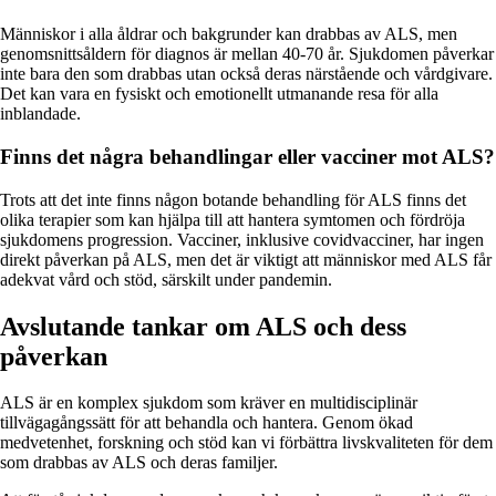
Människor i alla åldrar och bakgrunder kan drabbas av ALS, men
genomsnittsåldern för diagnos är mellan 40-70 år. Sjukdomen påverkar
inte bara den som drabbas utan också deras närstående och vårdgivare.
Det kan vara en fysiskt och emotionellt utmanande resa för alla
inblandade.
Finns det några behandlingar eller vacciner mot ALS?
Trots att det inte finns någon botande behandling för ALS finns det
olika terapier som kan hjälpa till att hantera symtomen och fördröja
sjukdomens progression. Vacciner, inklusive covidvacciner, har ingen
direkt påverkan på ALS, men det är viktigt att människor med ALS får
adekvat vård och stöd, särskilt under pandemin.
Avslutande tankar om ALS och dess
påverkan
ALS är en komplex sjukdom som kräver en multidisciplinär
tillvägagångssätt för att behandla och hantera. Genom ökad
medvetenhet, forskning och stöd kan vi förbättra livskvaliteten för dem
som drabbas av ALS och deras familjer.