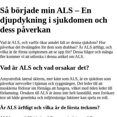
Så började min ALS – En
djupdykning i sjukdomen och
dess påverkan
Vad är ALS, och varför ökar antalet fall av denna sjukdom? Hur
påverkar det livslängden för dem som drabbas? Är ALS ärftligt, och
vilka är de första symptomen att se upp för? Dessa frågor och många
fler kommer vi att utforska i denna artikel om ALS.
Vad är ALS och vad orsakar det?
Amyotrofisk lateral skleros, mer känt som ALS, är en sjukdom som
påverkar nervceller i hjärnan och ryggmärgen. Det leder till att
musklerna förlorar sin förmåga att fungera, vilket med tiden leder till
förlamning. Orsaken till ALS är ännu inte helt fastställd, men forskare
tror att både genetiska och miljömässiga faktorer kan spela en roll.
Är ALS ärftligt och vilka är de första tecknen?