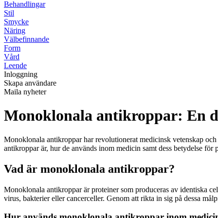
Behandlingar
Stil
Smycke
Näring
Välbefinnande
Form
Vård
Leende
Inloggning
Skapa användare
Maila nyheter
Monoklonala antikroppar: En d
Monoklonala antikroppar har revolutionerat medicinsk vetenskap och
antikroppar är, hur de används inom medicin samt dess betydelse för p
Vad är monoklonala antikroppar?
Monoklonala antikroppar är proteiner som produceras av identiska cell
virus, bakterier eller cancerceller. Genom att rikta in sig på dessa må
Hur används monoklonala antikroppar inom medici