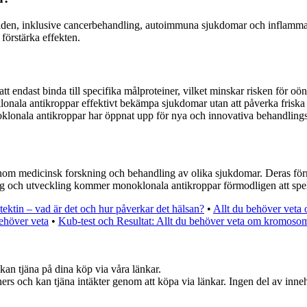
en, inklusive cancerbehandling, autoimmuna sjukdomar och inflammato
förstärka effekten.
t endast binda till specifika målproteiner, vilket minskar risken för oö
onala antikroppar effektivt bekämpa sjukdomar utan att påverka friska c
onala antikroppar har öppnat upp för nya och innovativa behandlingss
om medicinsk forskning och behandling av olika sjukdomar. Deras förm
ng och utveckling kommer monoklonala antikroppar förmodligen att spela 
tektin – vad är det och hur påverkar det hälsan?
•
Allt du behöver veta 
ehöver veta
•
Kub-test och Resultat: Allt du behöver veta om kromoso
kan tjäna på dina köp via våra länkar.
ers och kan tjäna intäkter genom att köpa via länkar. Ingen del av innehå