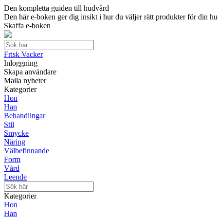
Den kompletta guiden till hudvård
Den här e-boken ger dig insikt i hur du väljer rätt produkter för din hu
Skaffa e-boken
Frisk Vacker
Inloggning
Skapa användare
Maila nyheter
Kategorier
Hon
Han
Behandlingar
Stil
Smycke
Näring
Välbefinnande
Form
Vård
Leende
Kategorier
Hon
Han