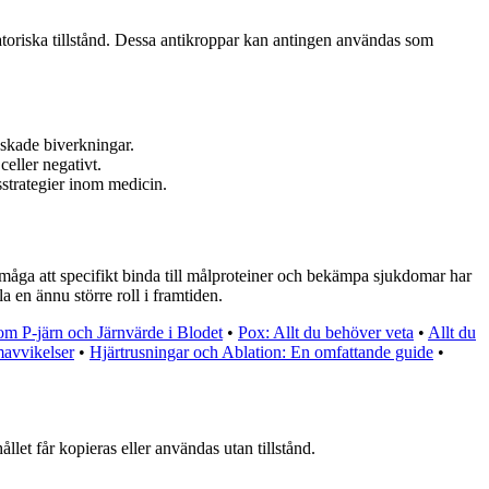
riska tillstånd. Dessa antikroppar kan antingen användas som
nskade biverkningar.
eller negativt.
trategier inom medicin.
åga att specifikt binda till målproteiner och bekämpa sjukdomar har
en ännu större roll i framtiden.
om P-järn och Järnvärde i Blodet
•
Pox: Allt du behöver veta
•
Allt du
mavvikelser
•
Hjärtrusningar och Ablation: En omfattande guide
•
llet får kopieras eller användas utan tillstånd.