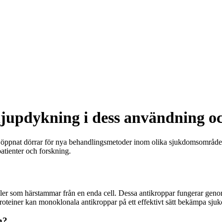
jupdykning i dess användning oc
 öppnat dörrar för nya behandlingsmetoder inom olika sjukdomsområden
atienter och forskning.
er som härstammar från en enda cell. Dessa antikroppar fungerar genom a
lproteiner kan monoklonala antikroppar på ett effektivt sätt bekämpa sju
n?