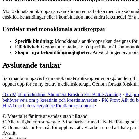
Monoklonala antikroppar används inom en rad olika medicinska områd
enskilda behandlingar eller i kombination med andra läkemedel för att 
Fördelar med monoklonala antikroppar
Specifik bindning:
Monoklonala antikroppar kan designas för at
Effektivitet:
Genom att rikta in sig på specifika mål kan monokl
Skapar nya behandlingsmöjligheter:
Användningen av monokl
Avslutande tankar
Sammanfattningsvis har monoklonala antikroppar en avgörande roll in
öppnat upp för en ny era av medicinsk terapi. Genom fortsatt forskni
Öka Mjölkproduktion: Stimulera Brösten För Bättre Amning
•
Kalpro
behöver veta om p-kreatinin och kreatininvärden
•
PK Prov: Allt du b
HbA1c och dess betydelse för diabeteskontroll
•
© Materialet får inte användas utan tillstånd.
© Alla rättigheter reserverade. Vi samarbetar med utvalda företag och 
© Denna sida är föremål för upphovsrätt. Vi arbetar med affiliate partn
Avsnitt
Gratis gåvor