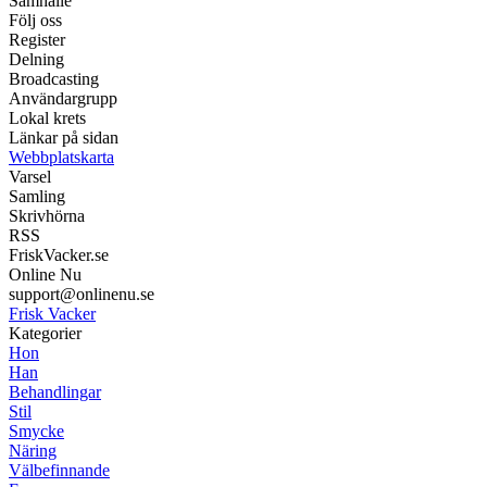
Samhälle
Följ oss
Register
Delning
Broadcasting
Användargrupp
Lokal krets
Länkar på sidan
Webbplatskarta
Varsel
Samling
Skrivhörna
RSS
FriskVacker.se
Online Nu
support@onlinenu.se
Frisk Vacker
Kategorier
Hon
Han
Behandlingar
Stil
Smycke
Näring
Välbefinnande