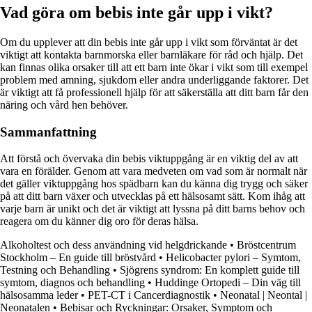
Vad göra om bebis inte går upp i vikt?
Om du upplever att din bebis inte går upp i vikt som förväntat är det
viktigt att kontakta barnmorska eller barnläkare för råd och hjälp. Det
kan finnas olika orsaker till att ett barn inte ökar i vikt som till exempel
problem med amning, sjukdom eller andra underliggande faktorer. Det
är viktigt att få professionell hjälp för att säkerställa att ditt barn får den
näring och vård hen behöver.
Sammanfattning
Att förstå och övervaka din bebis viktuppgång är en viktig del av att
vara en förälder. Genom att vara medveten om vad som är normalt när
det gäller viktuppgång hos spädbarn kan du känna dig trygg och säker
på att ditt barn växer och utvecklas på ett hälsosamt sätt. Kom ihåg att
varje barn är unikt och det är viktigt att lyssna på ditt barns behov och
reagera om du känner dig oro för deras hälsa.
Alkoholtest och dess användning vid helgdrickande
•
Bröstcentrum
Stockholm – En guide till bröstvård
•
Helicobacter pylori – Symtom,
Testning och Behandling
•
Sjögrens syndrom: En komplett guide till
symtom, diagnos och behandling
•
Huddinge Ortopedi – Din väg till
hälsosamma leder
•
PET-CT i Cancerdiagnostik
•
Neonatal | Neontal |
Neonatalen
•
Bebisar och Ryckningar: Orsaker, Symptom och