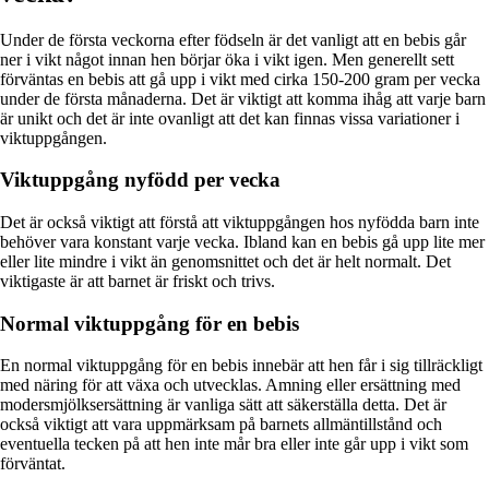
Under de första veckorna efter födseln är det vanligt att en bebis går
ner i vikt något innan hen börjar öka i vikt igen. Men generellt sett
förväntas en bebis att gå upp i vikt med cirka 150-200 gram per vecka
under de första månaderna. Det är viktigt att komma ihåg att varje barn
är unikt och det är inte ovanligt att det kan finnas vissa variationer i
viktuppgången.
Viktuppgång nyfödd per vecka
Det är också viktigt att förstå att viktuppgången hos nyfödda barn inte
behöver vara konstant varje vecka. Ibland kan en bebis gå upp lite mer
eller lite mindre i vikt än genomsnittet och det är helt normalt. Det
viktigaste är att barnet är friskt och trivs.
Normal viktuppgång för en bebis
En normal viktuppgång för en bebis innebär att hen får i sig tillräckligt
med näring för att växa och utvecklas. Amning eller ersättning med
modersmjölksersättning är vanliga sätt att säkerställa detta. Det är
också viktigt att vara uppmärksam på barnets allmäntillstånd och
eventuella tecken på att hen inte mår bra eller inte går upp i vikt som
förväntat.