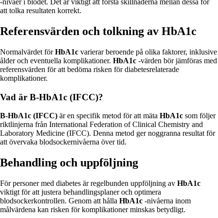
-nivåer i blodet. Det är viktigt att förstå skillnaderna mellan dessa för
att tolka resultaten korrekt.
Referensvärden och tolkning av HbA1c
Normalvärdet för
HbA1c
varierar beroende på olika faktorer, inklusive
ålder och eventuella komplikationer.
HbA1c
-värden bör jämföras med
referensvärden för att bedöma risken för diabetesrelaterade
komplikationer.
Vad är B-HbA1c (IFCC)?
B-HbA1c (IFCC)
är en specifik metod för att mäta
HbA1c
som följer
riktlinjerna från International Federation of Clinical Chemistry and
Laboratory Medicine (IFCC). Denna metod ger noggranna resultat för
att övervaka blodsockernivåerna över tid.
Behandling och uppföljning
För personer med diabetes är regelbunden uppföljning av
HbA1c
viktigt för att justera behandlingsplaner och optimera
blodsockerkontrollen. Genom att hålla
HbA1c
-nivåerna inom
målvärdena kan risken för komplikationer minskas betydligt.