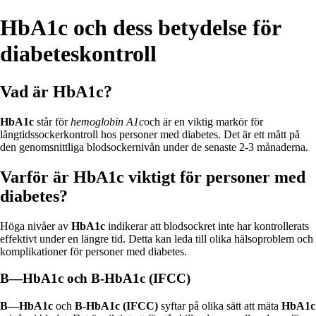
HbA1c och dess betydelse för
diabeteskontroll
Vad är HbA1c?
HbA1c
står för
hemoglobin A1c
och är en viktig markör för
långtidssockerkontroll hos personer med diabetes. Det är ett mått på
den genomsnittliga blodsockernivån under de senaste 2-3 månaderna.
Varför är HbA1c viktigt för personer med
diabetes?
Höga nivåer av
HbA1c
indikerar att blodsockret inte har kontrollerats
effektivt under en längre tid. Detta kan leda till olika hälsoproblem och
komplikationer för personer med diabetes.
B—HbA1c och B-HbA1c (IFCC)
B—HbA1c
och
B-HbA1c (IFCC)
syftar på olika sätt att mäta
HbA1c