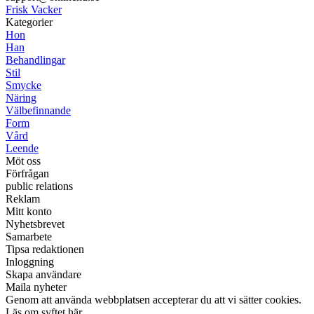
Frisk Vacker
Kategorier
Hon
Han
Behandlingar
Stil
Smycke
Näring
Välbefinnande
Form
Vård
Leende
Möt oss
Förfrågan
public relations
Reklam
Mitt konto
Nyhetsbrevet
Samarbete
Tipsa redaktionen
Inloggning
Skapa användare
Maila nyheter
Genom att använda webbplatsen accepterar du att vi sätter cookies.
Läs om syftet här.