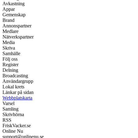
Avkastning
Appar
Gemenskap
Brand
Annonspartner
Medlare
Nätverkspartner
Media
Skriva
Samhälle
Följ oss
Register
Delning
Broadcasting
Användargrupp
Lokal krets
Länkar på sidan
Webbplatskarta
Varsel
Samling
Skrivhörna
RSS
FriskVacker.se
Online Nu
support@onlinenu.se