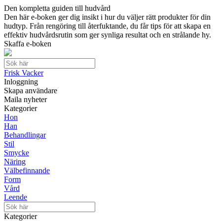
Den kompletta guiden till hudvård
Den här e-boken ger dig insikt i hur du väljer rätt produkter för din
hudtyp. Från rengöring till återfuktande, du får tips för att skapa en
effektiv hudvårdsrutin som ger synliga resultat och en strålande hy.
Skaffa e-boken
Frisk Vacker
Inloggning
Skapa användare
Maila nyheter
Kategorier
Hon
Han
Behandlingar
Stil
Smycke
Näring
Välbefinnande
Form
Vård
Leende
Kategorier