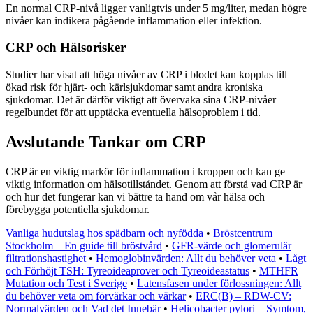
En normal CRP-nivå ligger vanligtvis under 5 mg/liter, medan högre
nivåer kan indikera pågående inflammation eller infektion.
CRP och Hälsorisker
Studier har visat att höga nivåer av CRP i blodet kan kopplas till
ökad risk för hjärt- och kärlsjukdomar samt andra kroniska
sjukdomar. Det är därför viktigt att övervaka sina CRP-nivåer
regelbundet för att upptäcka eventuella hälsoproblem i tid.
Avslutande Tankar om CRP
CRP är en viktig markör för inflammation i kroppen och kan ge
viktig information om hälsotillståndet. Genom att förstå vad CRP är
och hur det fungerar kan vi bättre ta hand om vår hälsa och
förebygga potentiella sjukdomar.
Vanliga hudutslag hos spädbarn och nyfödda
•
Bröstcentrum
Stockholm – En guide till bröstvård
•
GFR-värde och glomerulär
filtrationshastighet
•
Hemoglobinvärden: Allt du behöver veta
•
Lågt
och Förhöjt TSH: Tyreoideaprover och Tyreoideastatus
•
MTHFR
Mutation och Test i Sverige
•
Latensfasen under förlossningen: Allt
du behöver veta om förvärkar och värkar
•
ERC(B) – RDW-CV:
Normalvärden och Vad det Innebär
•
Helicobacter pylori – Symtom,