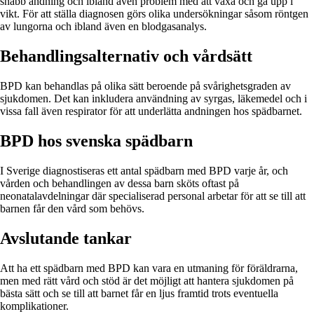
snabb andning och ibland även problem med att växa och gå upp i
vikt. För att ställa diagnosen görs olika undersökningar såsom röntgen
av lungorna och ibland även en blodgasanalys.
Behandlingsalternativ och vårdsätt
BPD kan behandlas på olika sätt beroende på svårighetsgraden av
sjukdomen. Det kan inkludera användning av syrgas, läkemedel och i
vissa fall även respirator för att underlätta andningen hos spädbarnet.
BPD hos svenska spädbarn
I Sverige diagnostiseras ett antal spädbarn med BPD varje år, och
vården och behandlingen av dessa barn sköts oftast på
neonatalavdelningar där specialiserad personal arbetar för att se till att
barnen får den vård som behövs.
Avslutande tankar
Att ha ett spädbarn med BPD kan vara en utmaning för föräldrarna,
men med rätt vård och stöd är det möjligt att hantera sjukdomen på
bästa sätt och se till att barnet får en ljus framtid trots eventuella
komplikationer.