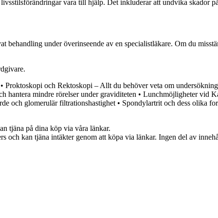
livsstilsförändringar vara till hjälp. Det inkluderar att undvika skador p
 behandling under överinseende av en specialistläkare. Om du misstänker
rdgivare.
•
Proktoskopi och Rektoskopi – Allt du behöver veta om undersökning
och hantera mindre rörelser under graviditeten
•
Lunchmöjligheter vid K
e och glomerulär filtrationshastighet
•
Spondylartrit och dess olika fo
an tjäna på dina köp via våra länkar.
s och kan tjäna intäkter genom att köpa via länkar. Ingen del av innehåll