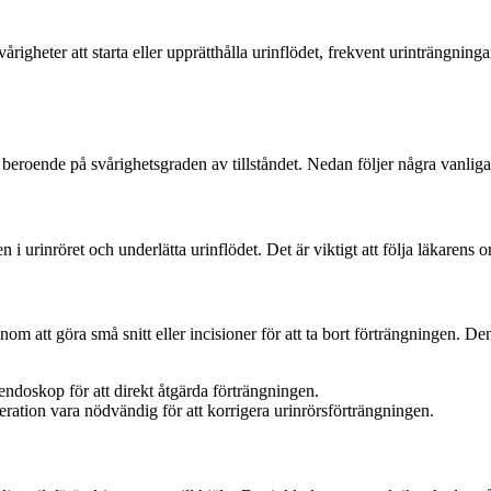
gheter att starta eller upprätthålla urinflödet, frekvent urinträngningar
 beroende på svårighetsgraden av tillståndet. Nedan följer några vanliga
i urinröret och underlätta urinflödet. Det är viktigt att följa läkarens o
nom att göra små snitt eller incisioner för att ta bort förträngningen. Den
 endoskop för att direkt åtgärda förträngningen.
eration vara nödvändig för att korrigera urinrörsförträngningen.