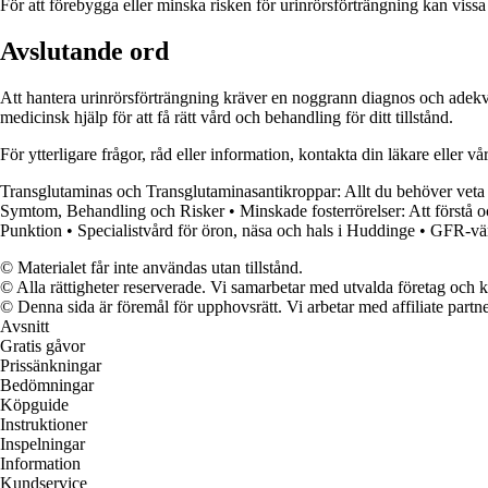
För att förebygga eller minska risken för urinrörsförträngning kan vissa 
Avslutande ord
Att hantera urinrörsförträngning kräver en noggrann diagnos och adekvat
medicinsk hjälp för att få rätt vård och behandling för ditt tillstånd.
För ytterligare frågor, råd eller information, kontakta din läkare eller vå
Transglutaminas och Transglutaminasantikroppar: Allt du behöver veta
Symtom, Behandling och Risker
•
Minskade fosterrörelser: Att förstå 
Punktion
•
Specialistvård för öron, näsa och hals i Huddinge
•
GFR-värd
© Materialet får inte användas utan tillstånd.
© Alla rättigheter reserverade. Vi samarbetar med utvalda företag och k
© Denna sida är föremål för upphovsrätt. Vi arbetar med affiliate partner
Avsnitt
Gratis gåvor
Prissänkningar
Bedömningar
Köpguide
Instruktioner
Inspelningar
Information
Kundservice