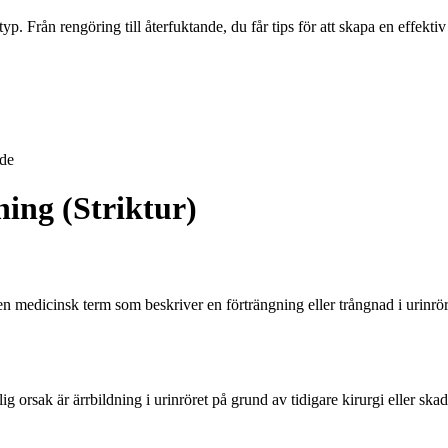
typ. Från rengöring till återfuktande, du får tips för att skapa en effekt
de
ing (Striktur)
 en medicinsk term som beskriver en förträngning eller trångnad i urinr
ig orsak är ärrbildning i urinröret på grund av tidigare kirurgi eller sk