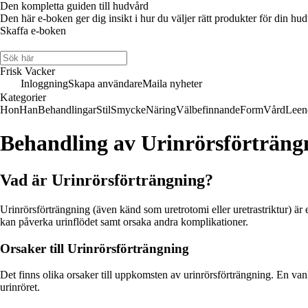
Den kompletta guiden till hudvård
Den här e-boken ger dig insikt i hur du väljer rätt produkter för din hud
Skaffa e-boken
Frisk Vacker
Inloggning
Skapa användare
Maila nyheter
Kategorier
Hon
Han
Behandlingar
Stil
Smycke
Näring
Välbefinnande
Form
Vård
Leen
Behandling av Urinrörsförträngn
Vad är Urinrörsförträngning?
Urinrörsförträngning (även känd som uretrotomi eller uretrastriktur) är
kan påverka urinflödet samt orsaka andra komplikationer.
Orsaker till Urinrörsförträngning
Det finns olika orsaker till uppkomsten av urinrörsförträngning. En vanl
urinröret.