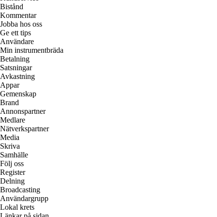
Bistånd
Kommentar
Jobba hos oss
Ge ett tips
Användare
Min instrumentbräda
Betalning
Satsningar
Avkastning
Appar
Gemenskap
Brand
Annonspartner
Medlare
Nätverkspartner
Media
Skriva
Samhälle
Följ oss
Register
Delning
Broadcasting
Användargrupp
Lokal krets
Länkar på sidan