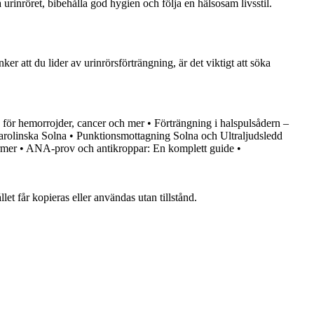
å urinröret, bibehålla god hygien och följa en hälsosam livsstil.
 att du lider av urinrörsförträngning, är det viktigt att söka
 för hemorrojder, cancer och mer
•
Förträngning i halspulsådern –
arolinska Solna
•
Punktionsmottagning Solna och Ultraljudsledd
rmer
•
ANA-prov och antikroppar: En komplett guide
•
et får kopieras eller användas utan tillstånd.