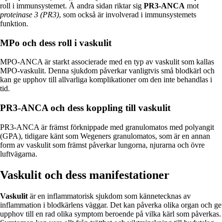
roll i immunsystemet. Å andra sidan riktar sig
PR3-ANCA
mot
proteinase 3 (PR3)
, som också är involverad i immunsystemets
funktion.
MPo och dess roll i vaskulit
MPO-ANCA är starkt associerade med en typ av vaskulit som kallas
MPO-vaskulit. Denna sjukdom påverkar vanligtvis små blodkärl och
kan ge upphov till allvarliga komplikationer om den inte behandlas i
tid.
PR3-ANCA och dess koppling till vaskulit
PR3-ANCA är främst förknippade med granulomatos med polyangit
(GPA), tidigare känt som Wegeners granulomatos, som är en annan
form av vaskulit som främst påverkar lungorna, njurarna och övre
luftvägarna.
Vaskulit och dess manifestationer
Vaskulit
är en inflammatorisk sjukdom som kännetecknas av
inflammation i blodkärlens väggar. Det kan påverka olika organ och ge
upphov till en rad olika symptom beroende på vilka kärl som påverkas.