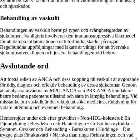
Symtomen kan vara allt från trötthet och viktminskning till hudutslag
och njurskador.
Behandling av vaskulit
Behandlingen av vaskulit beror på typen och svårighetsgraden av
sjukdomen. Vanligtvis involverar den immunosuppressiva läkemedel
för att dämpa inflammationen och förhindra skador på organ.
Regelbundna uppföljningar med läkare är viktiga för att övervaka
sjukdomsutvecklingen och justera behandlingen vid behov.
Avslutande ord
Att förstå rollen av ANCA och dess koppling till vaskulit är avgörande
för tidig diagnos och effektiv behandling av dessa sjukdomar. Genom
att analysera nivåerna av MPO-ANCA och PR3-ANCA kan läkare
bättre bedöma patientens tillstånd och sätta in lämplig behandling. Vid
misstanke om vaskulit är det viktigt att söka medicinsk rådgivning för
vidare utredning och eventuell behandling.
Hemorrojder under och efter graviditet
•
Non-HDL-kolesterol: En
Djupdykning i Betydelsen och Hanteringen
•
Gulsot hos nyfödda –
Symtom, Orsaker och Behandling
•
Barnakuten i Huddinge – Din
trygga plats för akutvård
•
När ska man ringa förlossningen och vad