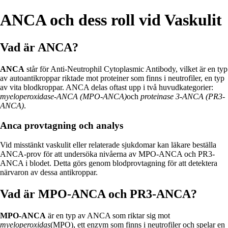
ANCA och dess roll vid Vaskulit
Vad är ANCA?
ANCA
står för Anti-Neutrophil Cytoplasmic Antibody, vilket är en typ
av autoantikroppar riktade mot proteiner som finns i neutrofiler, en typ
av vita blodkroppar. ANCA delas oftast upp i två huvudkategorier:
myeloperoxidase-ANCA (MPO-ANCA)
och
proteinase 3-ANCA (PR3-
ANCA)
.
Anca provtagning och analys
Vid misstänkt vaskulit eller relaterade sjukdomar kan läkare beställa
ANCA-prov för att undersöka nivåerna av MPO-ANCA och PR3-
ANCA i blodet. Detta görs genom blodprovtagning för att detektera
närvaron av dessa antikroppar.
Vad är MPO-ANCA och PR3-ANCA?
MPO-ANCA
är en typ av ANCA som riktar sig mot
myeloperoxidas
(MPO), ett enzym som finns i neutrofiler och spelar en