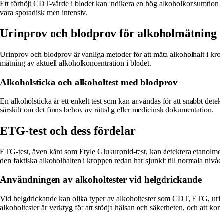
Ett förhöjt CDT-värde i blodet kan indikera en hög alkoholkonsumtion ö
vara sporadisk men intensiv.
Urinprov och blodprov för alkoholmätning
Urinprov och blodprov är vanliga metoder för att mäta alkoholhalt i kr
mätning av aktuell alkoholkoncentration i blodet.
Alkoholsticka och alkoholtest med blodprov
En alkoholsticka är ett enkelt test som kan användas för att snabbt dete
särskilt om det finns behov av rättslig eller medicinsk dokumentation.
ETG-test och dess fördelar
ETG-test, även känt som Etyle Glukuronid-test, kan detektera etanolmeta
den faktiska alkoholhalten i kroppen redan har sjunkit till normala nivåe
Användningen av alkoholtester vid helgdrickande
Vid helgdrickande kan olika typer av alkoholtester som CDT, ETG, urin
alkoholtester är verktyg för att stödja hälsan och säkerheten, och att k