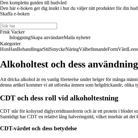
Den kompletta guiden till hudvård
Den här e-boken ger dig insikt i hur du väljer rätt produkter för din hud
Skaffa e-boken
Frisk Vacker
Inloggning
Skapa användare
Maila nyheter
Kategorier
Hon
Han
Behandlingar
Stil
Smycke
Näring
Välbefinnande
Form
Vård
Leen
Alkoholtest och dess användning
Att dricka alkohol är en vanlig företeelse under helger för många männi
denna artikel kommer vi att utforska ämnen som helgdrickande, olika t
CDT och dess roll vid alkoholtestning
CDT står för kolsyrad diglyceridtransferrin och är ett protein i blode
Samtidigt har CDT en relativt lång halveringstid, vilket innebär att det
CDT-värdet och dess betydelse