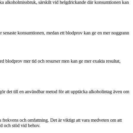
äcka alkoholmissbruk, särskilt vid helgdrickande där konsumtionen kan
fter senaste konsumtionen, medan ett blodprov kan ge en mer noggrann
t med blodprov mer tid och resurser men kan ge mer exakta resultat,
gör det till en användbar metod för att upptäcka alkoholintag även om
frekvens och omfattning. Det är viktigt att vara medveten om att
ård och stöd vid behov.