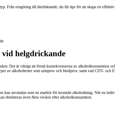
typ. Från rengöring till återfuktande, du får tips för att skapa en effekt
de
 vid helgdrickande
skor. Det är viktigt att förstå konsekvenserna av alkoholkonsumtion och 
yper av alkoholtester som urinprov och blodprov, samt vad CDT- och ET
t som kan användas som en markör för kroniskt alkoholintag. När en ind
 kan detekteras även flera veckor efter alkoholkonsumtion.