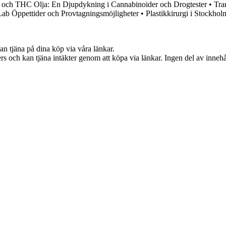
och THC Olja: En Djupdykning i Cannabinoider och Drogtester
•
Tra
Lab Öppettider och Provtagningsmöjligheter
•
Plastikkirurgi i Stockhol
an tjäna på dina köp via våra länkar.
s och kan tjäna intäkter genom att köpa via länkar. Ingen del av innehåll