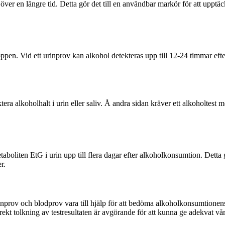
ver en längre tid. Detta gör det till en användbar markör för att uppt
oppen. Vid ett urinprov kan alkohol detekteras upp till 12-24 timmar e
ktera alkoholhalt i urin eller saliv. Å andra sidan kräver ett alkoholtes
boliten EtG i urin upp till flera dagar efter alkoholkonsumtion. Detta 
r.
prov och blodprov vara till hjälp för att bedöma alkoholkonsumtionens 
orrekt tolkning av testresultaten är avgörande för att kunna ge adekvat v