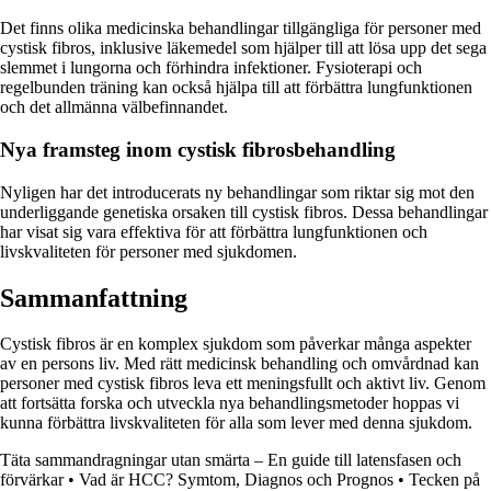
Det finns olika medicinska behandlingar tillgängliga för personer med
cystisk fibros, inklusive läkemedel som hjälper till att lösa upp det sega
slemmet i lungorna och förhindra infektioner. Fysioterapi och
regelbunden träning kan också hjälpa till att förbättra lungfunktionen
och det allmänna välbefinnandet.
Nya framsteg inom cystisk fibrosbehandling
Nyligen har det introducerats ny behandlingar som riktar sig mot den
underliggande genetiska orsaken till cystisk fibros. Dessa behandlingar
har visat sig vara effektiva för att förbättra lungfunktionen och
livskvaliteten för personer med sjukdomen.
Sammanfattning
Cystisk fibros är en komplex sjukdom som påverkar många aspekter
av en persons liv. Med rätt medicinsk behandling och omvårdnad kan
personer med cystisk fibros leva ett meningsfullt och aktivt liv. Genom
att fortsätta forska och utveckla nya behandlingsmetoder hoppas vi
kunna förbättra livskvaliteten för alla som lever med denna sjukdom.
Täta sammandragningar utan smärta – En guide till latensfasen och
förvärkar
•
Vad är HCC? Symtom, Diagnos och Prognos
•
Tecken på