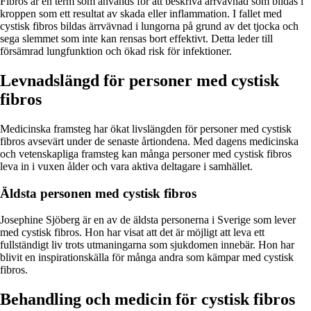
Fibros är en term som används för att beskriva ärrvävnad som bildas i
kroppen som ett resultat av skada eller inflammation. I fallet med
cystisk fibros bildas ärrvävnad i lungorna på grund av det tjocka och
sega slemmet som inte kan rensas bort effektivt. Detta leder till
försämrad lungfunktion och ökad risk för infektioner.
Levnadslängd för personer med cystisk
fibros
Medicinska framsteg har ökat livslängden för personer med cystisk
fibros avsevärt under de senaste årtiondena. Med dagens medicinska
och vetenskapliga framsteg kan många personer med cystisk fibros
leva in i vuxen ålder och vara aktiva deltagare i samhället.
Äldsta personen med cystisk fibros
Josephine Sjöberg är en av de äldsta personerna i Sverige som lever
med cystisk fibros. Hon har visat att det är möjligt att leva ett
fullständigt liv trots utmaningarna som sjukdomen innebär. Hon har
blivit en inspirationskälla för många andra som kämpar med cystisk
fibros.
Behandling och medicin för cystisk fibros