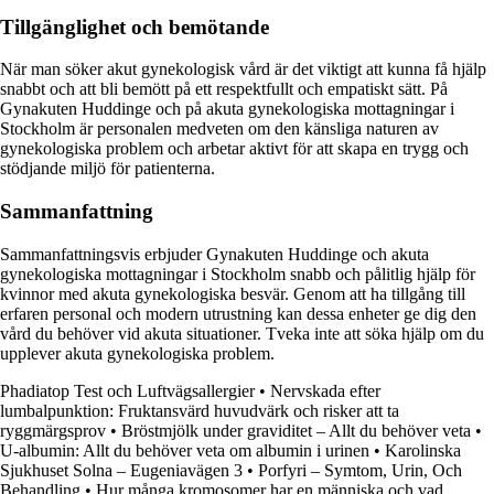
Tillgänglighet och bemötande
När man söker akut gynekologisk vård är det viktigt att kunna få hjälp
snabbt och att bli bemött på ett respektfullt och empatiskt sätt. På
Gynakuten Huddinge och på akuta gynekologiska mottagningar i
Stockholm är personalen medveten om den känsliga naturen av
gynekologiska problem och arbetar aktivt för att skapa en trygg och
stödjande miljö för patienterna.
Sammanfattning
Sammanfattningsvis erbjuder Gynakuten Huddinge och akuta
gynekologiska mottagningar i Stockholm snabb och pålitlig hjälp för
kvinnor med akuta gynekologiska besvär. Genom att ha tillgång till
erfaren personal och modern utrustning kan dessa enheter ge dig den
vård du behöver vid akuta situationer. Tveka inte att söka hjälp om du
upplever akuta gynekologiska problem.
Phadiatop Test och Luftvägsallergier
•
Nervskada efter
lumbalpunktion: Fruktansvärd huvudvärk och risker att ta
ryggmärgsprov
•
Bröstmjölk under graviditet – Allt du behöver veta
•
U-albumin: Allt du behöver veta om albumin i urinen
•
Karolinska
Sjukhuset Solna – Eugeniavägen 3
•
Porfyri – Symtom, Urin, Och
Behandling
•
Hur många kromosomer har en människa och vad