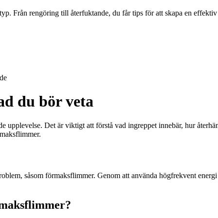
typ. Från rengöring till återfuktande, du får tips för att skapa en effekt
de
ad du bör veta
 upplevelse. Det är viktigt att förstå vad ingreppet innebär, hur återh
rmaksflimmer.
roblem, såsom förmaksflimmer. Genom att använda högfrekvent energi ap
örmaksflimmer?